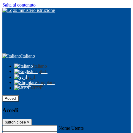
Salta al contenuto
Italiano
Italiano
English
اردو
Shqiptare
ਪੰਜਾਬੀ
Accedi
Accedi
button close
×
Nome Utente