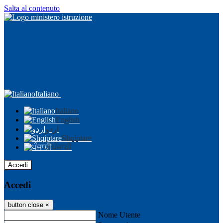
Salta al contenuto
Italiano
Italiano
English
اردو
Shqiptare
ਪੰਜਾਬੀ
Accedi
Accedi
button close
×
Nome Utente