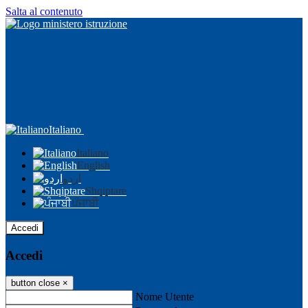
Salta al contenuto
Italiano
Italiano
English
اردو
Shqiptare
ਪੰਜਾਬੀ
Accedi
Accedi
button close
×
Nome Utente