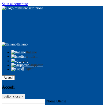
Salta al contenuto
Italiano
Italiano
English
اردو
Shqiptare
ਪੰਜਾਬੀ
Accedi
Accedi
button close
×
Nome Utente