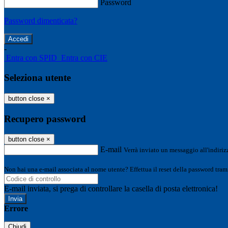
Password
Password dimenticata?
-
Entra con SPID
Entra con CIE
Seleziona utente
button close
×
Recupero password
button close
×
E-mail
Verrà inviato un messaggio all'indirizz
Non hai una e-mail associata al nome utente? Effettua il reset della password tram
E-mail inviata, si prega di controllare la casella di posta elettronica!
Errore
Chiudi