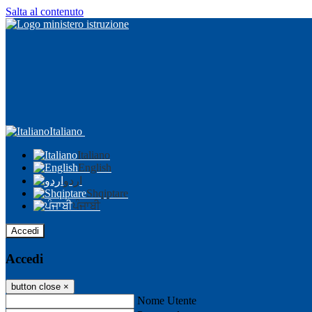
Salta al contenuto
Italiano
Italiano
English
اردو
Shqiptare
ਪੰਜਾਬੀ
Accedi
Accedi
button close
×
Nome Utente