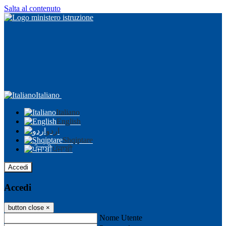
Salta al contenuto
Italiano
Italiano
English
اردو
Shqiptare
ਪੰਜਾਬੀ
Accedi
Accedi
button close
×
Nome Utente