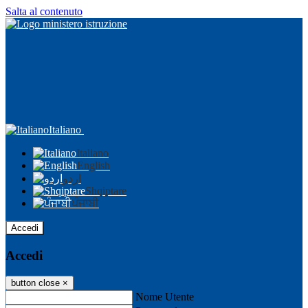
Salta al contenuto
Italiano
Italiano
English
اردو
Shqiptare
ਪੰਜਾਬੀ
Accedi
Accedi
button close
×
Nome Utente