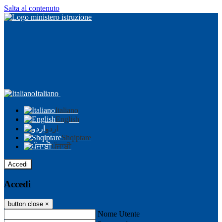
Salta al contenuto
Italiano
Italiano
English
اردو
Shqiptare
ਪੰਜਾਬੀ
Accedi
Accedi
button close
×
Nome Utente