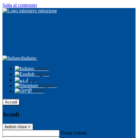
Salta al contenuto
Italiano
Italiano
English
اردو
Shqiptare
ਪੰਜਾਬੀ
Accedi
Accedi
button close
×
Nome Utente