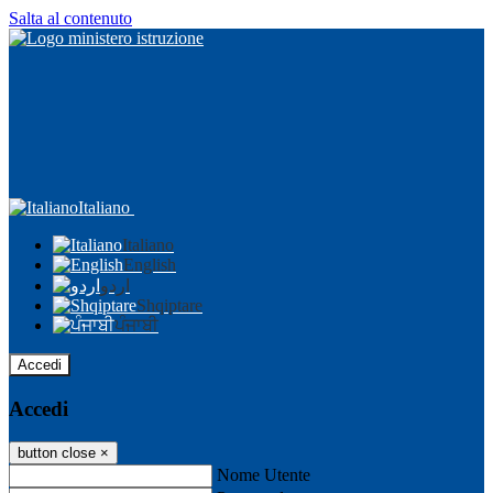
Salta al contenuto
Italiano
Italiano
English
اردو
Shqiptare
ਪੰਜਾਬੀ
Accedi
Accedi
button close
×
Nome Utente