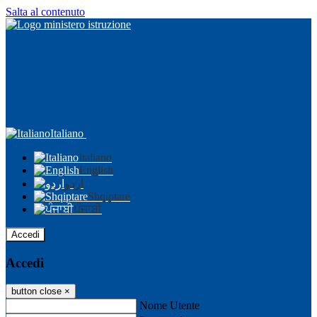
Salta al contenuto
Italiano
Italiano
English
اردو
Shqiptare
ਪੰਜਾਬੀ
Accedi
Accedi
button close
×
Nome Utente