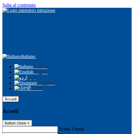
Salta al contenuto
Italiano
Italiano
English
اردو
Shqiptare
ਪੰਜਾਬੀ
Accedi
Accedi
button close
×
Nome Utente