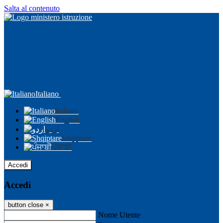
Salta al contenuto
Italiano
Italiano
English
اردو
Shqiptare
ਪੰਜਾਬੀ
Accedi
Accedi
button close
×
Nome Utente