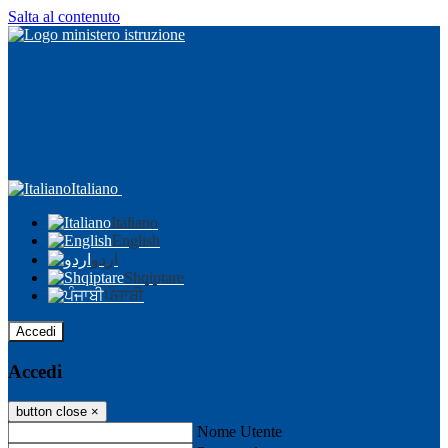
Salta al contenuto
Italiano
Italiano
English
اردو
Shqiptare
ਪੰਜਾਬੀ
Accedi
Accedi
button close
×
Nome Utente