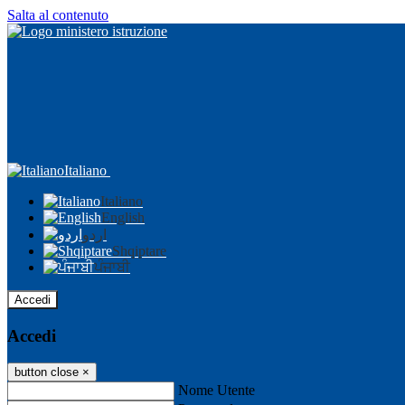
Salta al contenuto
Italiano
Italiano
English
اردو
Shqiptare
ਪੰਜਾਬੀ
Accedi
Accedi
button close
×
Nome Utente