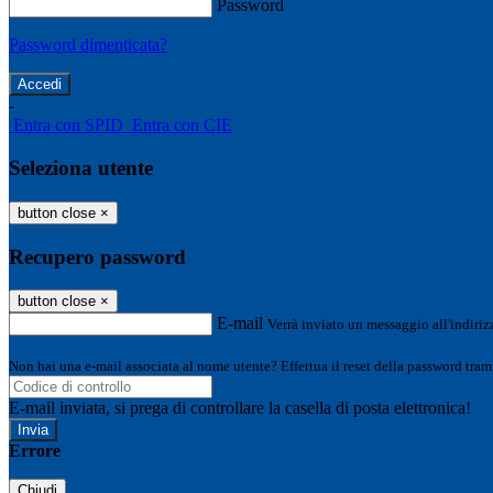
Password
Password dimenticata?
-
Entra con SPID
Entra con CIE
Seleziona utente
button close
×
Recupero password
button close
×
E-mail
Verrà inviato un messaggio all'indirizz
Non hai una e-mail associata al nome utente? Effettua il reset della password tram
E-mail inviata, si prega di controllare la casella di posta elettronica!
Errore
Chiudi