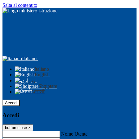
Salta al contenuto
Italiano
Italiano
English
اردو
Shqiptare
ਪੰਜਾਬੀ
Accedi
Accedi
button close
×
Nome Utente