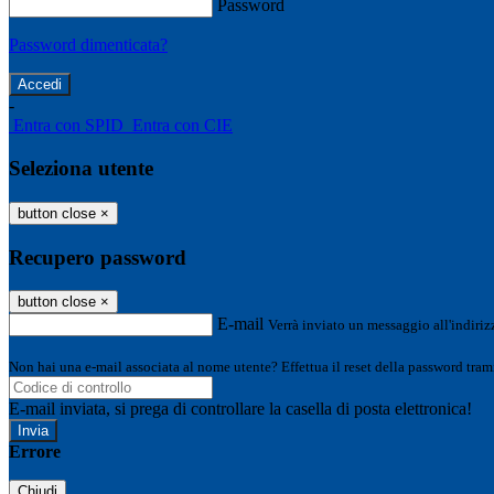
Password
Password dimenticata?
-
Entra con SPID
Entra con CIE
Seleziona utente
button close
×
Recupero password
button close
×
E-mail
Verrà inviato un messaggio all'indirizz
Non hai una e-mail associata al nome utente? Effettua il reset della password tram
E-mail inviata, si prega di controllare la casella di posta elettronica!
Errore
Chiudi