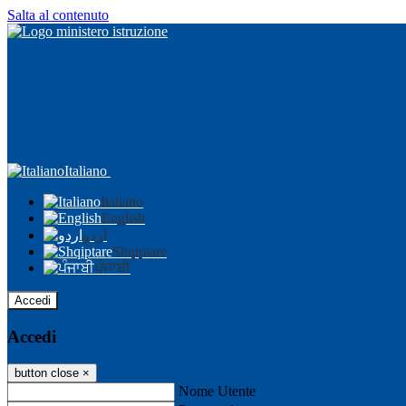
Salta al contenuto
Italiano
Italiano
English
اردو
Shqiptare
ਪੰਜਾਬੀ
Accedi
Accedi
button close
×
Nome Utente