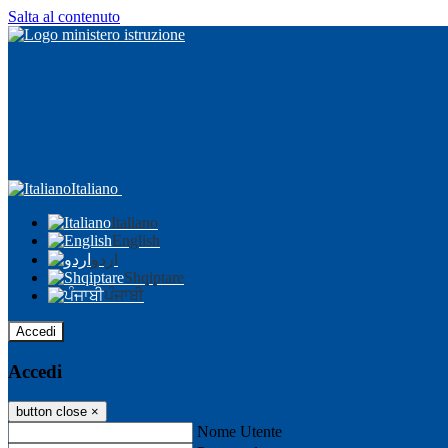
Salta al contenuto
Italiano
Italiano
English
اردو
Shqiptare
ਪੰਜਾਬੀ
Accedi
Accedi
button close
×
Nome Utente