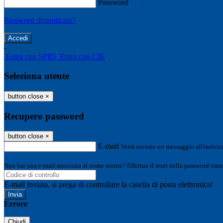
Password
Password dimenticata?
-
Entra con SPID
Entra con CIE
Seleziona utente
button close
×
Recupero password
button close
×
E-mail
Verrà inviato un messaggio all'indirizz
Non hai una e-mail associata al nome utente? Effettua il reset della password tram
E-mail inviata, si prega di controllare la casella di posta elettronica!
Errore
Chiudi