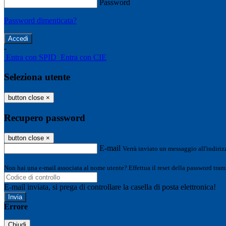
Password
Password dimenticata?
-
Entra con SPID
Entra con CIE
Seleziona utente
button close
×
Recupero password
button close
×
E-mail
Verrà inviato un messaggio all'indirizz
Non hai una e-mail associata al nome utente? Effettua il reset della password tram
E-mail inviata, si prega di controllare la casella di posta elettronica!
Errore
Chiudi