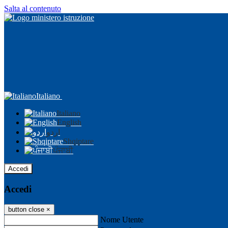
Salta al contenuto
Italiano
Italiano
English
اردو
Shqiptare
ਪੰਜਾਬੀ
Accedi
Accedi
button close
×
Nome Utente