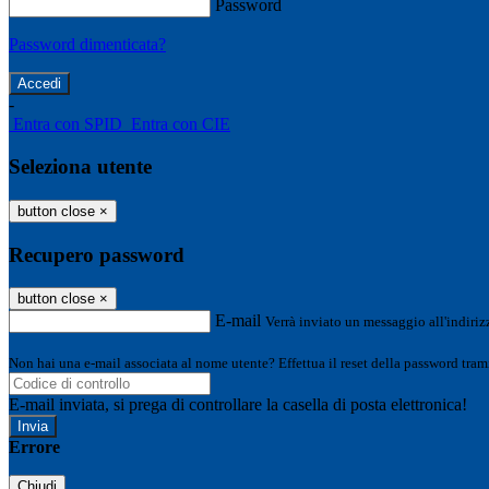
Password
Password dimenticata?
-
Entra con SPID
Entra con CIE
Seleziona utente
button close
×
Recupero password
button close
×
E-mail
Verrà inviato un messaggio all'indirizz
Non hai una e-mail associata al nome utente? Effettua il reset della password tram
E-mail inviata, si prega di controllare la casella di posta elettronica!
Errore
Chiudi