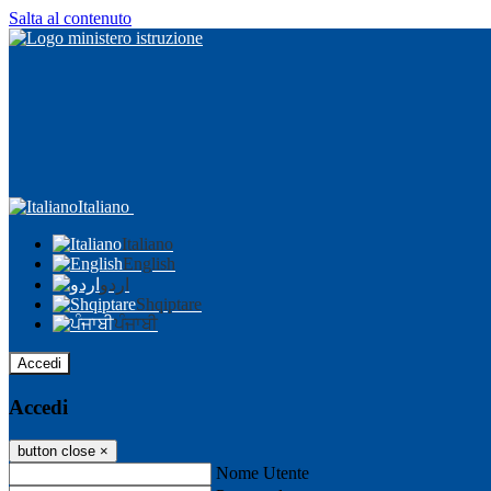
Salta al contenuto
Italiano
Italiano
English
اردو
Shqiptare
ਪੰਜਾਬੀ
Accedi
Accedi
button close
×
Nome Utente