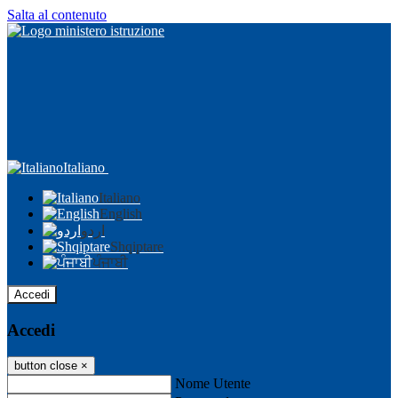
Salta al contenuto
Italiano
Italiano
English
اردو
Shqiptare
ਪੰਜਾਬੀ
Accedi
Accedi
button close
×
Nome Utente