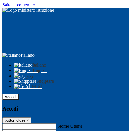
Salta al contenuto
Italiano
Italiano
English
اردو
Shqiptare
ਪੰਜਾਬੀ
Accedi
Accedi
button close
×
Nome Utente