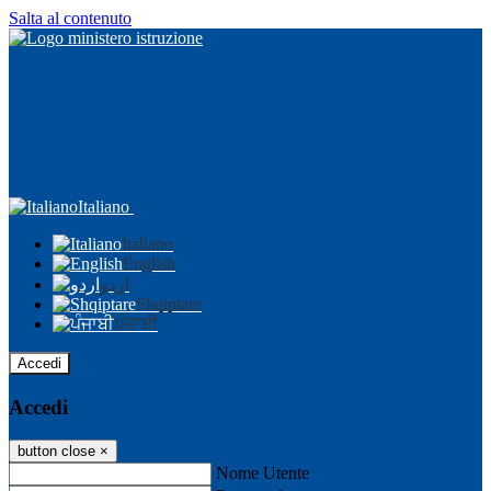
Salta al contenuto
Italiano
Italiano
English
اردو
Shqiptare
ਪੰਜਾਬੀ
Accedi
Accedi
button close
×
Nome Utente