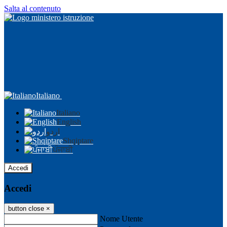
Salta al contenuto
Italiano
Italiano
English
اردو
Shqiptare
ਪੰਜਾਬੀ
Accedi
Accedi
button close
×
Nome Utente