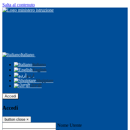
Salta al contenuto
Italiano
Italiano
English
اردو
Shqiptare
ਪੰਜਾਬੀ
Accedi
Accedi
button close
×
Nome Utente