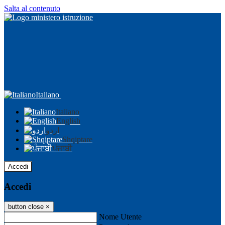
Salta al contenuto
Italiano
Italiano
English
اردو
Shqiptare
ਪੰਜਾਬੀ
Accedi
Accedi
button close
×
Nome Utente