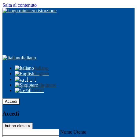
Salta al contenuto
Italiano
Italiano
English
اردو
Shqiptare
ਪੰਜਾਬੀ
Accedi
Accedi
button close
×
Nome Utente