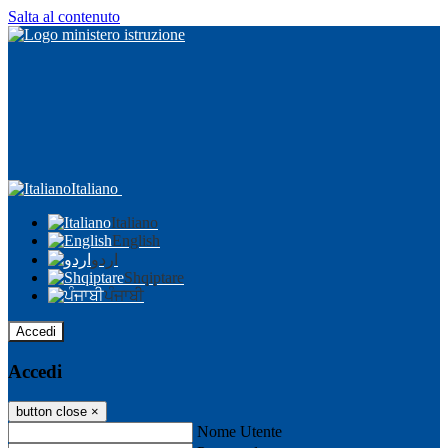
Salta al contenuto
Italiano
Italiano
English
اردو
Shqiptare
ਪੰਜਾਬੀ
Accedi
Accedi
button close
×
Nome Utente