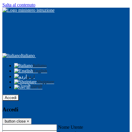
Salta al contenuto
Italiano
Italiano
English
اردو
Shqiptare
ਪੰਜਾਬੀ
Accedi
Accedi
button close
×
Nome Utente