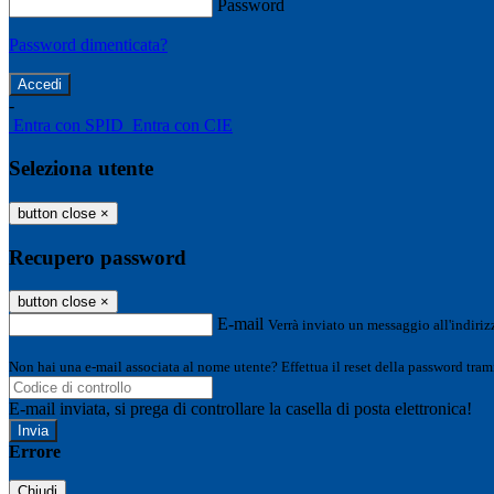
Password
Password dimenticata?
-
Entra con SPID
Entra con CIE
Seleziona utente
button close
×
Recupero password
button close
×
E-mail
Verrà inviato un messaggio all'indirizz
Non hai una e-mail associata al nome utente? Effettua il reset della password tram
E-mail inviata, si prega di controllare la casella di posta elettronica!
Errore
Chiudi