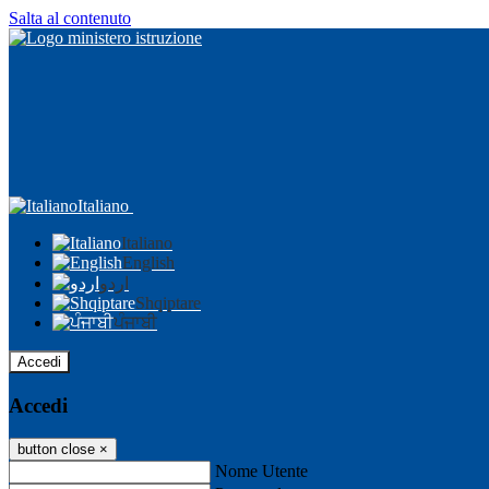
Salta al contenuto
Italiano
Italiano
English
اردو
Shqiptare
ਪੰਜਾਬੀ
Accedi
Accedi
button close
×
Nome Utente