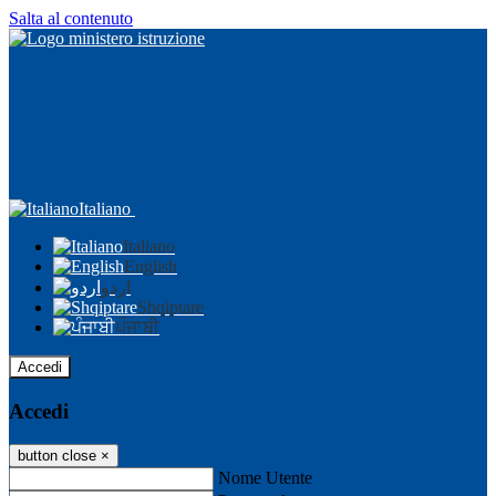
Salta al contenuto
Italiano
Italiano
English
اردو
Shqiptare
ਪੰਜਾਬੀ
Accedi
Accedi
button close
×
Nome Utente