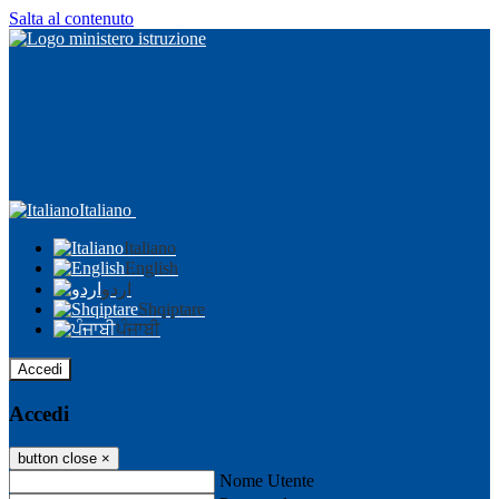
Salta al contenuto
Italiano
Italiano
English
اردو
Shqiptare
ਪੰਜਾਬੀ
Accedi
Accedi
button close
×
Nome Utente