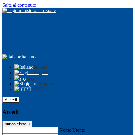
Salta al contenuto
Italiano
Italiano
English
اردو
Shqiptare
ਪੰਜਾਬੀ
Accedi
Accedi
button close
×
Nome Utente