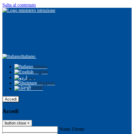
Salta al contenuto
Italiano
Italiano
English
اردو
Shqiptare
ਪੰਜਾਬੀ
Accedi
Accedi
button close
×
Nome Utente