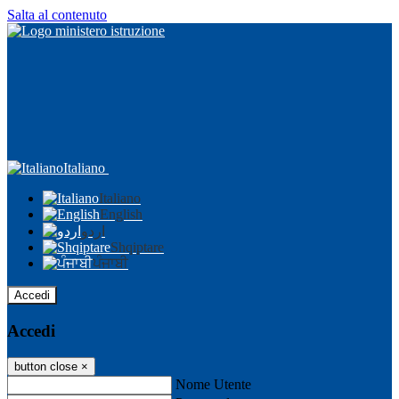
Salta al contenuto
Italiano
Italiano
English
اردو
Shqiptare
ਪੰਜਾਬੀ
Accedi
Accedi
button close
×
Nome Utente