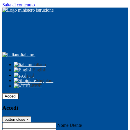
Salta al contenuto
Italiano
Italiano
English
اردو
Shqiptare
ਪੰਜਾਬੀ
Accedi
Accedi
button close
×
Nome Utente