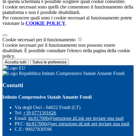
In questa schermata è possibile scegliere quali cookie consentire.
I cookie necessari sono quelli che consentono il funzionamento della
piattaforma e non è possibile disabilitarli.
Per conoscere quali sono i cookie necessari al funzionamento potete
visionare la
COOKIE POLICY
.
Cookie necessari per il funzionamento
I cookie necessari per il funzionamento non possono essere
disabilitati. È possibile consultare l'elenco nella pagina della cookie
policy.
Accetta tutti
Salva le preferenze
Istituto Comprensivo Statale Amante Fondi
Contatti
Istituto Comprensivo Statale Amante Fondi
Via degli Osci - 04022 Fondi (LT)
Tel:
+39 0771501626
Email:
ltic817006@istruzione.it
Link per inviare una mail
PEC:
ltic817006@pec.istruzione.it
Link per inviare una mail
C.F.: 90027830596