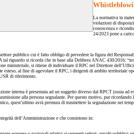
Whistleblow
La normativa in mater
violazioni di disposiz
conoscenza e riconduc
24/2023 pone a carico 
 settore pubblico cui è fatto obbligo di prevedere la figura del Respon
 A tal riguardo si ricorda che in base alla Delibera ANAC 430/2016: “tenu
ne ministeriale, si ritiene di individuare il RPC nel Direttore dell’Uffici
 esteso, al fine di agevolare il RPC, i dirigenti di ambito territoriale o
’USR di riferimento.
azione interna è presentata ad un soggetto diverso dal RPCT (ossia ad ese
trasmissione alla persona segnalante. Per questo motivo, pur ricordand
lastico, quest’ultimo avrà premura di trasmettere la segnalazione nei tem
ntegrità dell’Amministrazione e che consistono in:
Unione europea o nazionali relativi ai seguenti settori: appalti pubblici; s