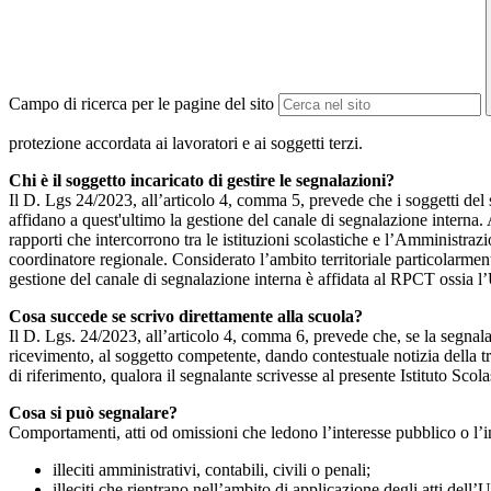
Campo di ricerca per le pagine del sito
protezione accordata ai lavoratori e ai soggetti terzi.
Chi è il soggetto incaricato di gestire le segnalazioni?
Il D. Lgs 24/2023, all’articolo 4, comma 5, prevede che i soggetti del
affidano a quest'ultimo la gestione del canale di segnalazione interna.
rapporti che intercorrono tra le istituzioni scolastiche e l’Amministrazio
coordinatore regionale. Considerato l’ambito territoriale particolarmente
gestione del canale di segnalazione interna è affidata al RPCT ossia l
Cosa succede se scrivo direttamente alla scuola?
Il D. Lgs. 24/2023, all’articolo 4, comma 6, prevede che, se la segnal
ricevimento, al soggetto competente, dando contestuale notizia della 
di riferimento, qualora il segnalante scrivesse al presente Istituto Sco
Cosa si può segnalare?
Comportamenti, atti od omissioni che ledono l’interesse pubblico o l’i
illeciti amministrativi, contabili, civili o penali;
illeciti che rientrano nell’ambito di applicazione degli atti dell’