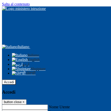
Salta al contenuto
Italiano
Italiano
English
اردو
Shqiptare
ਪੰਜਾਬੀ
Accedi
Accedi
button close
×
Nome Utente