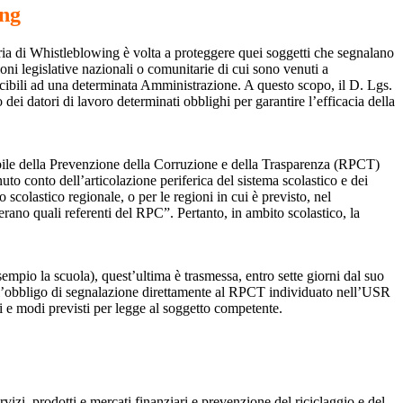
ing
ia di Whistleblowing è volta a proteggere quei soggetti che segnalano
ioni legislative nazionali o comunitarie di cui sono venuti a
ibili ad una determinata Amministrazione. A questo scopo, il D. Lgs.
dei datori di lavoro determinati obblighi per garantire l’efficacia della
sabile della Prevenzione della Corruzione e della Trasparenza (RPCT)
to conto dell’articolazione periferica del sistema scolastico e dei
o scolastico regionale, o per le regioni in cui è previsto, nel
perano quali referenti del RPC”. Pertanto, in ambito scolastico, la
mpio la scuola), quest’ultima è trasmessa, entro sette giorni dal suo
o l’obbligo di segnalazione direttamente al RPCT individuato nell’USR
pi e modi previsti per legge al soggetto competente.
ervizi, prodotti e mercati finanziari e prevenzione del riciclaggio e del