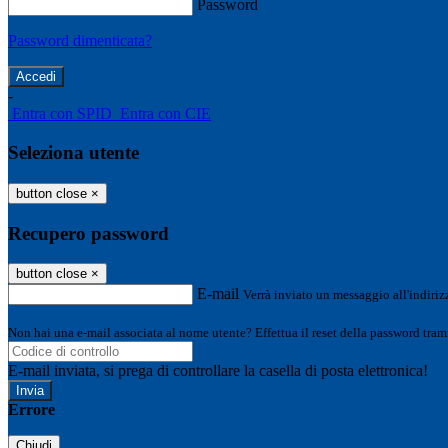
Password
Password dimenticata?
-
Entra con SPID
Entra con CIE
Seleziona utente
button close
×
Recupero password
button close
×
E-mail
Verrà inviato un messaggio all'indirizz
Non hai una e-mail associata al nome utente? Effettua il reset della password tram
E-mail inviata, si prega di controllare la casella di posta elettronica!
Errore
Chiudi