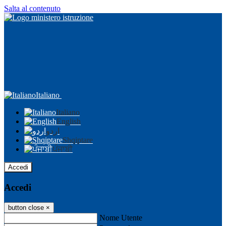
Salta al contenuto
Italiano
Italiano
English
اردو
Shqiptare
ਪੰਜਾਬੀ
Accedi
Accedi
button close
×
Nome Utente