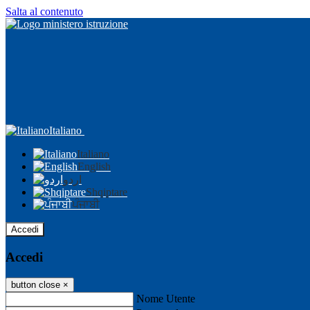
Salta al contenuto
Italiano
Italiano
English
اردو
Shqiptare
ਪੰਜਾਬੀ
Accedi
Accedi
button close
×
Nome Utente