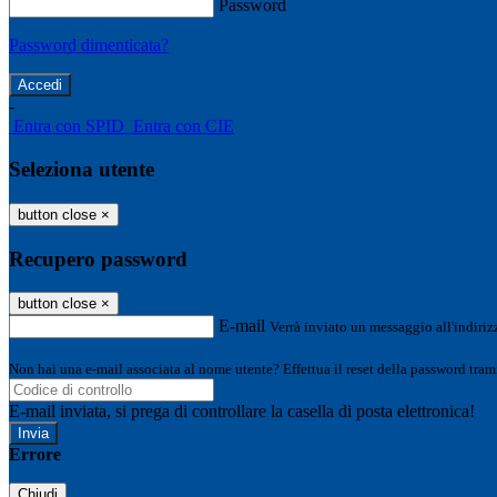
Password
Password dimenticata?
-
Entra con SPID
Entra con CIE
Seleziona utente
button close
×
Recupero password
button close
×
E-mail
Verrà inviato un messaggio all'indirizz
Non hai una e-mail associata al nome utente? Effettua il reset della password tram
E-mail inviata, si prega di controllare la casella di posta elettronica!
Errore
Chiudi