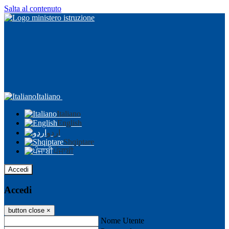
Salta al contenuto
Italiano
Italiano
English
اردو
Shqiptare
ਪੰਜਾਬੀ
Accedi
Accedi
button close
×
Nome Utente