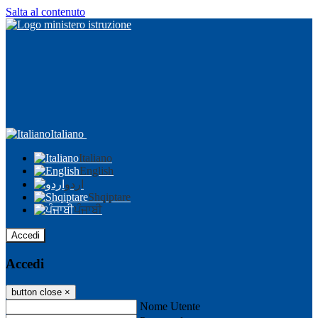
Salta al contenuto
Italiano
Italiano
English
اردو
Shqiptare
ਪੰਜਾਬੀ
Accedi
Accedi
button close
×
Nome Utente