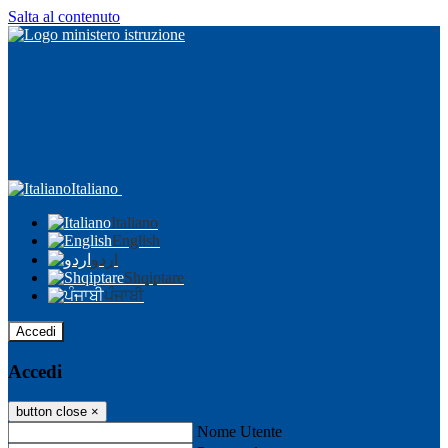
Salta al contenuto
Italiano
Italiano
English
اردو
Shqiptare
ਪੰਜਾਬੀ
Accedi
Accedi
button close
×
Nome Utente