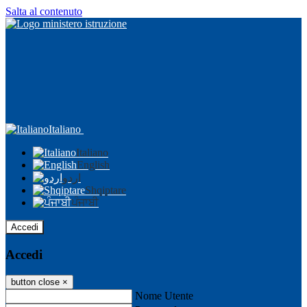
Salta al contenuto
Italiano
Italiano
English
اردو
Shqiptare
ਪੰਜਾਬੀ
Accedi
Accedi
button close
×
Nome Utente