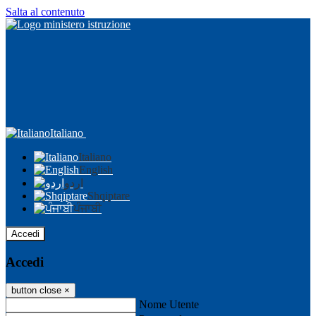
Salta al contenuto
Italiano
Italiano
English
اردو
Shqiptare
ਪੰਜਾਬੀ
Accedi
Accedi
button close
×
Nome Utente