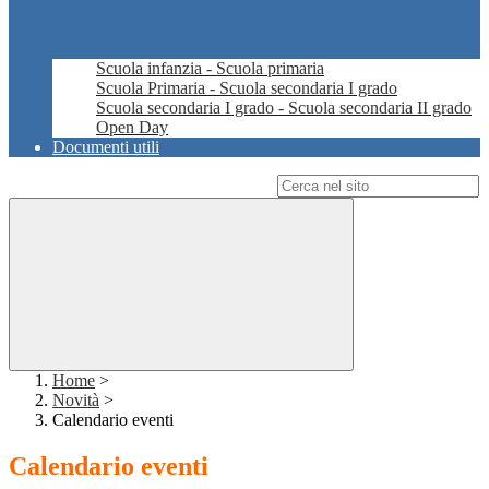
Scuola infanzia - Scuola primaria
Scuola Primaria - Scuola secondaria I grado
Scuola secondaria I grado - Scuola secondaria II grado
Open Day
Documenti utili
Campo di ricerca per le pagine del sito
Home
>
Novità
>
Calendario eventi
Calendario eventi