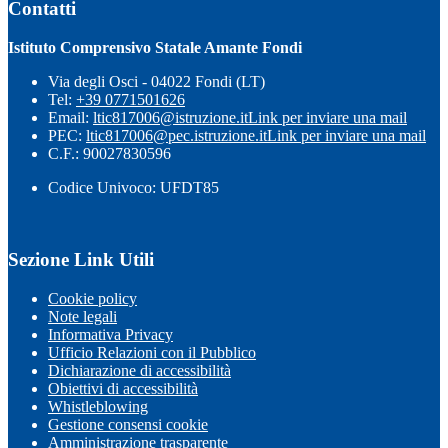
Contatti
Istituto Comprensivo Statale Amante Fondi
Via degli Osci - 04022 Fondi (LT)
Tel:
+39 0771501626
Email:
ltic817006@istruzione.it
Link per inviare una mail
PEC:
ltic817006@pec.istruzione.it
Link per inviare una mail
C.F.: 90027830596
Codice Univoco: UFDT85
Sezione Link Utili
Cookie policy
Note legali
Informativa Privacy
Ufficio Relazioni con il Pubblico
Dichiarazione di accessibilità
Obiettivi di accessibilità
Whistleblowing
Gestione consensi cookie
Amministrazione trasparente