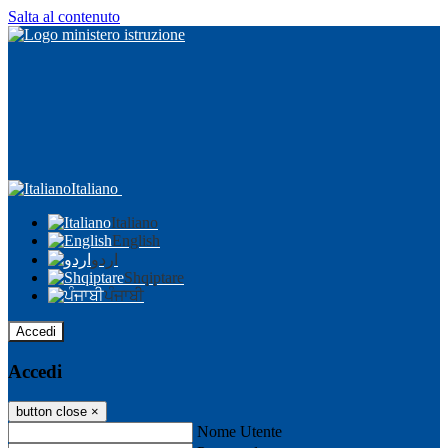
Salta al contenuto
Italiano
Italiano
English
اردو
Shqiptare
ਪੰਜਾਬੀ
Accedi
Accedi
button close
×
Nome Utente