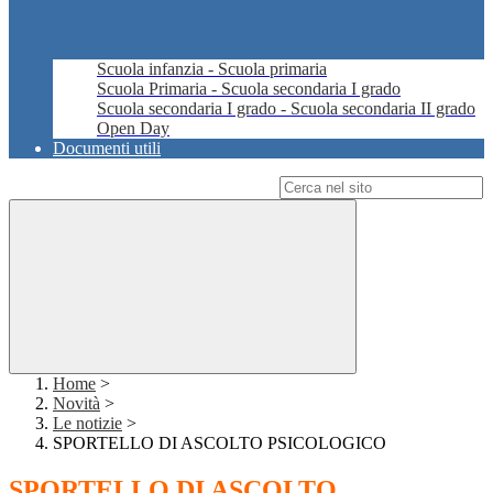
Scuola infanzia - Scuola primaria
Scuola Primaria - Scuola secondaria I grado
Scuola secondaria I grado - Scuola secondaria II grado
Open Day
Documenti utili
Campo di ricerca per le pagine del sito
Home
>
Novità
>
Le notizie
>
SPORTELLO DI ASCOLTO PSICOLOGICO
SPORTELLO DI ASCOLTO