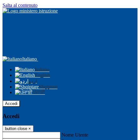
Salta al contenuto
Italiano
Italiano
English
اردو
Shqiptare
ਪੰਜਾਬੀ
Accedi
Accedi
button close
×
Nome Utente