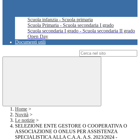
Scuola infanzia - Scuola primaria
Scuola Primaria - Scuola secondaria I grado
Scuola secondaria I grado - Scuola secondaria II grado
Open Day
Documenti utili
Campo di ricerca per le pagine del sito
Home
>
Novità
>
Le notizie
>
SELEZIONE ENTE GESTORE O COOPERATIVA O
ASSOCIAZIONE O ONLUS PER ASSISTENZA
SPECIALISTICA ALLA C.A.A. A.S. 2023/2024 -