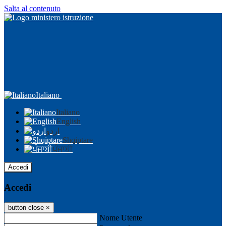
Salta al contenuto
Italiano
Italiano
English
اردو
Shqiptare
ਪੰਜਾਬੀ
Accedi
Accedi
button close
×
Nome Utente