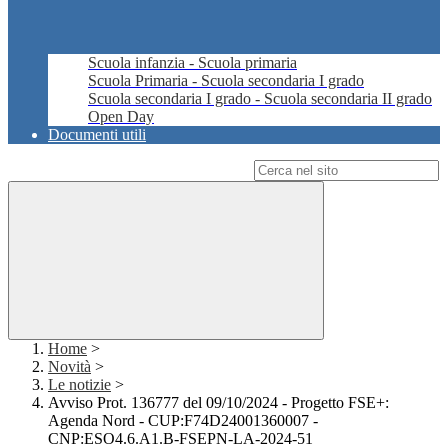
Scuola infanzia - Scuola primaria
Scuola Primaria - Scuola secondaria I grado
Scuola secondaria I grado - Scuola secondaria II grado
Open Day
Documenti utili
Campo di ricerca per le pagine del sito
Home
>
Novità
>
Le notizie
>
Avviso Prot. 136777 del 09/10/2024 - Progetto FSE+:
Agenda Nord - CUP:F74D24001360007 -
CNP:ESO4.6.A1.B-FSEPN-LA-2024-51