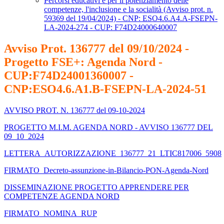
Percorsi educativi e per il potenziamento delle
competenze, l'inclusione e la socialità (Avviso prot. n.
59369 del 19/04/2024) - CNP: ESO4.6.A4.A-FSEPN-
LA-2024-274 - CUP: F74D24000640007
Avviso Prot. 136777 del 09/10/2024 -
Progetto FSE+: Agenda Nord -
CUP:F74D24001360007 -
CNP:ESO4.6.A1.B-FSEPN-LA-2024-51
AVVISO PROT. N. 136777 del 09-10-2024
PROGETTO M.I.M. AGENDA NORD - AVVISO 136777 DEL
09_10_2024
LETTERA_AUTORIZZAZIONE_136777_21_LTIC817006_5908
FIRMATO_Decreto-assunzione-in-Bilancio-PON-Agenda-Nord
DISSEMINAZIONE PROGETTO APPRENDERE PER
COMPETENZE AGENDA NORD
FIRMATO_NOMINA_RUP