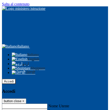
Salta al contenuto
Italiano
Italiano
English
اردو
Shqiptare
ਪੰਜਾਬੀ
Accedi
Accedi
button close
×
Nome Utente