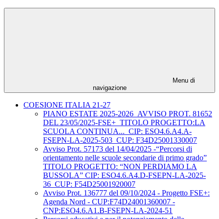
Menu di
navigazione
COESIONE ITALIA 21-27
PIANO ESTATE 2025-2026_AVVISO PROT. 81652
DEL 23/05/2025-FSE+_TITOLO PROGETTO:LA
SCUOLA CONTINUA..._CIP: ESO4.6.A4.A-
FSEPN-LA-2025-503_CUP: F34D25001330007
Avviso Prot. 57173 del 14/04/2025 -“Percorsi di
orientamento nelle scuole secondarie di primo grado”
TITOLO PROGETTO: “NON PERDIAMO LA
BUSSOLA” CIP: ESO4.6.A4.D-FSEPN-LA-2025-
36_CUP: F54D25001920007
Avviso Prot. 136777 del 09/10/2024 - Progetto FSE+:
Agenda Nord - CUP:F74D24001360007 -
CNP:ESO4.6.A1.B-FSEPN-LA-2024-51