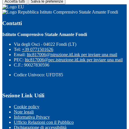
Accetta tutti
Salva le preferenze
Istituto Comprensivo Statale Amante Fondi
Contatti
Istituto Comprensivo Statale Amante Fondi
Via degli Osci - 04022 Fondi (LT)
Tel:
+39 0771501626
Email:
ltic817006@istruzione.it
Link per inviare una mail
PEC:
ltic817006@pec.istruzione.it
Link per inviare una mail
C.F.: 90027830596
Codice Univoco: UFDT85
Sezione Link Utili
Cookie policy
Note legali
Informativa Privacy
Ufficio Relazioni con il Pubblico
Dichiarazione di accessibilità