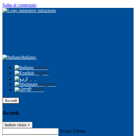
Salta al contenuto
Italiano
Italiano
English
اردو
Shqiptare
ਪੰਜਾਬੀ
Accedi
Accedi
button close
×
Nome Utente