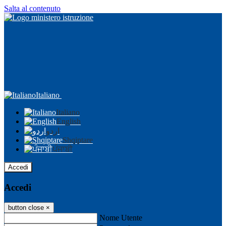
Salta al contenuto
Italiano
Italiano
English
اردو
Shqiptare
ਪੰਜਾਬੀ
Accedi
Accedi
button close
×
Nome Utente