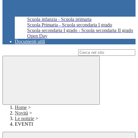
Scuola infanzia - Scuola primaria
Scuola Primaria - Scuola secondaria I grado
Scuola secondaria I grado - Scuola secondaria II grado
Open Day
Documenti utili
Campo di ricerca per le pagine del sito
Home
>
Novità
>
Le notizie
>
EVENTI